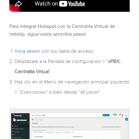
Para integrar Hubspot con la Centralita Virtual de
netelip,
sigue estos sencillos pasos
:
Inicia sesión
con tus datos de acceso.
Desplázate a la Pantalla de configuración > “
vPBX:
Centralita Virtual
“
Haz clic en el Menú de navegación principal izquierdo
> “
Extensiones
” o bien desde “
Mi panel
“.