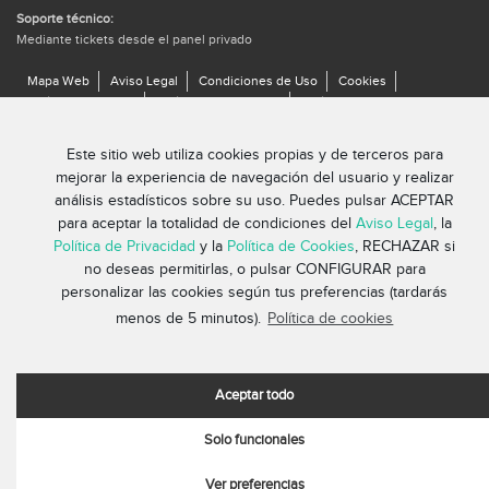
Soporte técnico:
Mediante tickets desde el panel privado
Mapa Web
Aviso Legal
Condiciones de Uso
Cookies
Política de Calidad
Política de Privacidad
Política de Seguridad
Este sitio web utiliza cookies propias y de terceros para
mejorar la experiencia de navegación del usuario y realizar
análisis estadísticos sobre su uso. Puedes pulsar ACEPTAR
© 2026 netelip. Todos los derechos reservados | Hecho con mucho
para aceptar la totalidad de condiciones del
Aviso Legal
, la
por el equipo de netelip
Política de Privacidad
y la
Política de Cookies
, RECHAZAR si
no deseas permitirlas, o pulsar CONFIGURAR para
personalizar las cookies según tus preferencias (tardarás
menos de 5 minutos).
Política de cookies
Aceptar todo
Solo funcionales
Ver preferencias