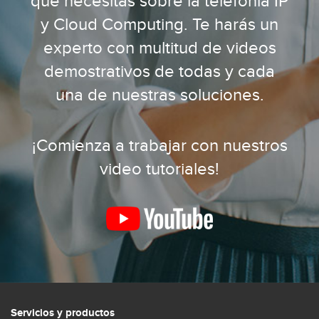
que necesitas sobre la telefonía IP
y Cloud Computing. Te harás un
experto con multitud de videos
demostrativos de todas y cada
una de nuestras soluciones.
¡Comienza a trabajar con nuestros
video tutoriales!
Servicios y productos