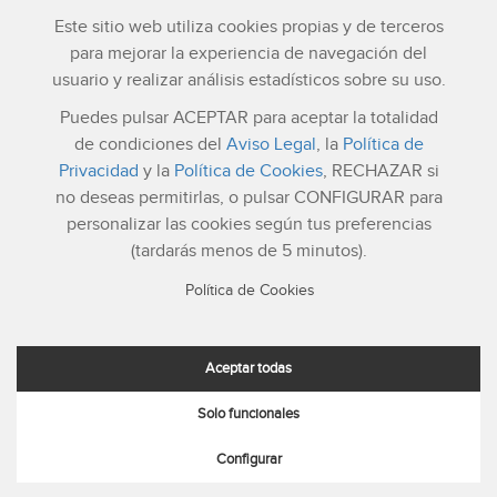
Este sitio web utiliza cookies propias y de terceros
para mejorar la experiencia de navegación del
usuario y realizar análisis estadísticos sobre su uso.
Puedes pulsar ACEPTAR para aceptar la totalidad
de condiciones del
Aviso Legal
, la
Política de
Atención al cliente
Privacidad
y la
Política de Cookies
, RECHAZAR si
Lunes a Viernes: 8:30h a 20:00h
no deseas permitirlas, o pulsar CONFIGURAR para
Tel. 900 525 900
Email: info@netelip.com
personalizar las cookies según tus preferencias
(tardarás menos de 5 minutos).
Mapa Web
Aviso Legal
Condiciones de Uso
Política de Cookies
Política de Calidad
Política de Privacidad
Política de Seguridad
Politica de cookies
Aceptar todas
Solo funcionales
© 2026 netelip. Todos los derechos reservados | Hecho con
mucho
por el equipo de netelip
Configurar