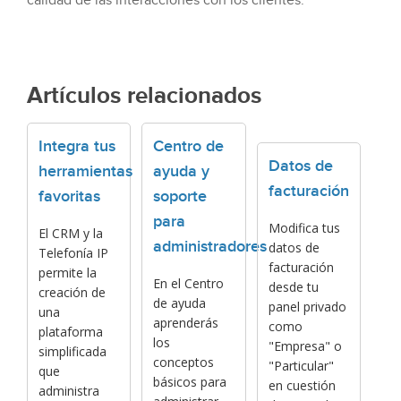
calidad de las interacciones con los clientes.
Artículos relacionados
Integra tus
Centro de
Datos de
herramientas
ayuda y
facturación
favoritas
soporte
para
Modifica tus
El CRM y la
administradores
datos de
Telefonía IP
facturación
permite la
En el Centro
desde tu
creación de
de ayuda
panel privado
una
aprenderás
como
plataforma
los
"Empresa" o
simplificada
conceptos
"Particular"
que
básicos para
en cuestión
administra