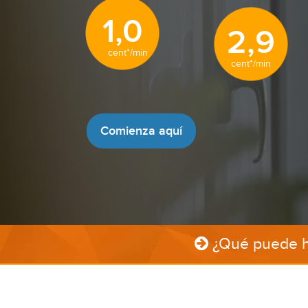
1,0
2,9
cent*/min
cent*/min
Comienza aquí
¿Qué puede ha