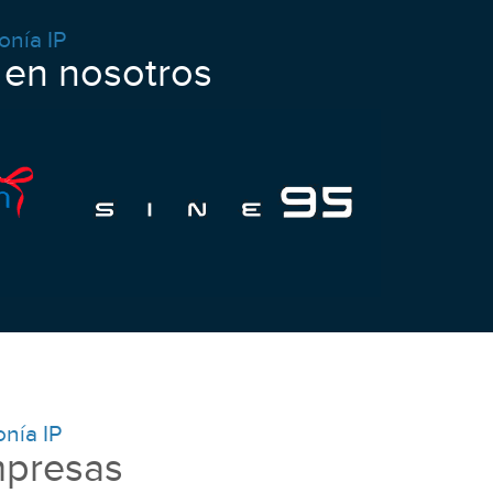
onía IP
 en nosotros
onía IP
mpresas