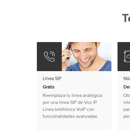
T
Línea SIP
Núm
Gratis
De
Reemplaza tu línea analógica
Obt
por una línea SIP de Voz IP.
int
Línea telefónica VoIP con
paí
funcionalidades avanzadas.
pe