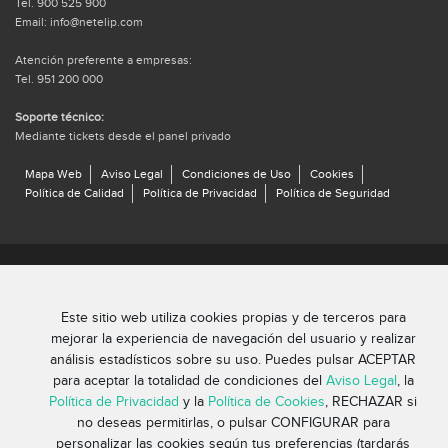
Tel. 900 525 900
Email: info@netelip.com
Atención preferente a empresas:
Tel. 951 200 000
Soporte técnico:
Mediante tickets desde el panel privado
Mapa Web
Aviso Legal
Condiciones de Uso
Cookies
Política de Calidad
Política de Privacidad
Política de Seguridad
© 2026 netelip. Todos los derechos reservados | Hecho con mucho
por el equipo de netelip
Este sitio web utiliza cookies propias y de terceros para
mejorar la experiencia de navegación del usuario y realizar
análisis estadísticos sobre su uso. Puedes pulsar ACEPTAR
para aceptar la totalidad de condiciones del
Aviso Legal
, la
Política de Privacidad
y la
Política de Cookies
, RECHAZAR si
no deseas permitirlas, o pulsar CONFIGURAR para
personalizar las cookies según tus preferencias (tardarás