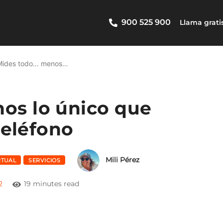
900 525 900
Llama grati
Mides todo… menos…
os lo único que
 teléfono
Mili Pérez
RTUAL
SERVICIOS
2
19 minutes read