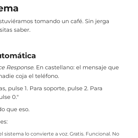
tema
estuviéramos tomando un café. Sin jerga
itas saber.
automática
ice Response
. En castellano: el mensaje que
die coja el teléfono.
, pulse 1. Para soporte, pulse 2. Para
lse 0."
do que eso.
es:
el sistema lo convierte a voz. Gratis. Funcional. No