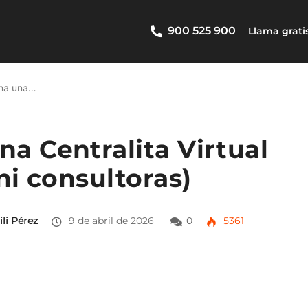
900 525 900
Llama grati
na una…
a Centralita Virtual
ni consultoras)
ili Pérez
9 de abril de 2026
0
5361