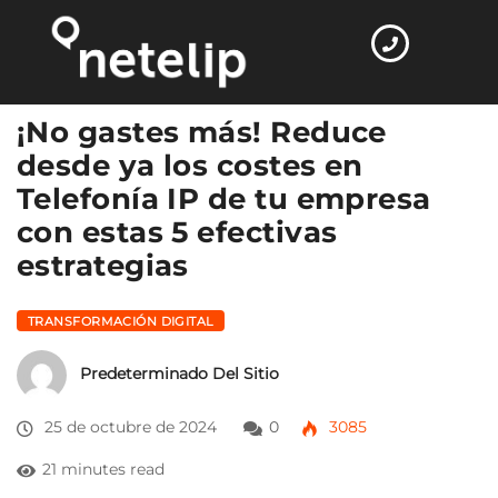
Home
Transformación digital
¡No gastes más!…
¡No gastes más! Reduce
desde ya los costes en
Telefonía IP de tu empresa
con estas 5 efectivas
estrategias
TRANSFORMACIÓN DIGITAL
Predeterminado Del Sitio
25 de octubre de 2024
0
3085
21 minutes read