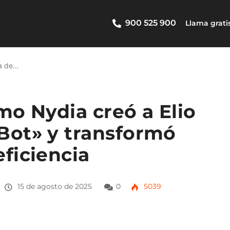
900 525 900
Llama grati
ia de…
mo Nydia creó a Elio
Bot» y transformó
ficiencia
15 de agosto de 2025
0
5039