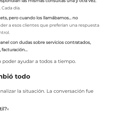
espondían las mismas consultas una y otra vez.
 Cada día.
ckets, pero cuando los llamábamos… no
er a esos clientes que preferían una respuesta
trol.
panel con dudas sobre servicios contratados,
, facturación…
n poder ayudar a todos a tiempo.
mbió todo
alizar la situación. La conversación fue
il?
«