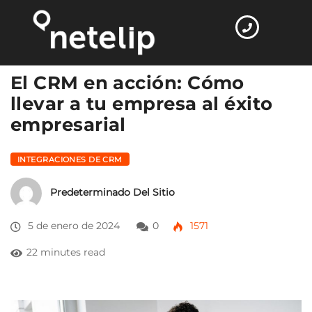
Home
Integraciones de CRM
El CRM en…
El CRM en acción: Cómo
llevar a tu empresa al éxito
empresarial
INTEGRACIONES DE CRM
Predeterminado Del Sitio
5 de enero de 2024
0
1571
22 minutes read