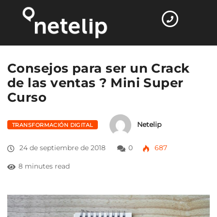
Home
Transformación digital
Consejos para ser…
Consejos para ser un Crack
de las ventas ? Mini Super
Curso
Netelip
TRANSFORMACIÓN DIGITAL
24 de septiembre de 2018
0
687
8 minutes read