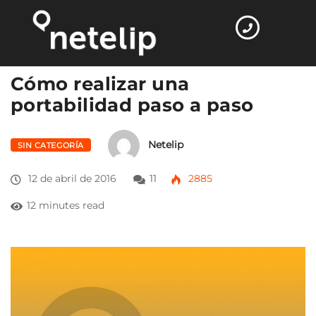
Home
Sin categoría
Cómo realizar una…
Cómo realizar una
portabilidad paso a paso
Netelip
SIN CATEGORÍA
12 de abril de 2016
11
2885
12 minutes read