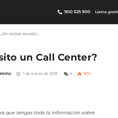
900 525 900
Llama grati
¿De verdad necesito…
ito un Call Center?
etelip
1 de marzo de 2019
4
830
ara que tengas toda la información sobre