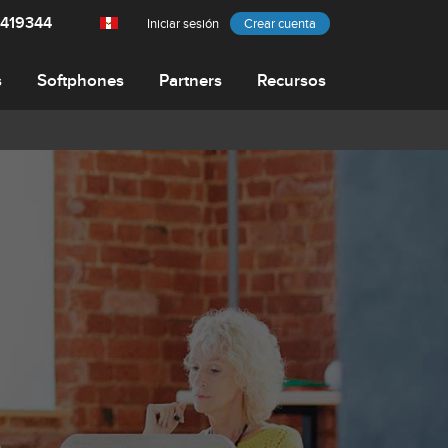
 6419344
Iniciar sesión
Crear cuenta
s
Softphones
Partners
Recursos