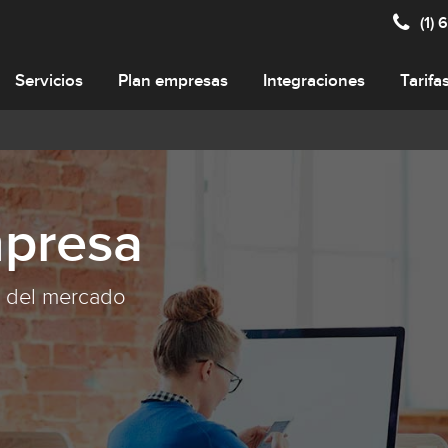
(1)
Servicios
Plan empresas
Integraciones
Tarifa
mpresa
 del mercado