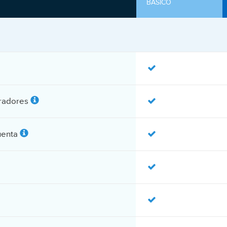
BÁSICO
tradores
uenta