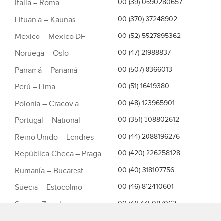
Italia – Roma
00 (39) 0690280657
Lituania – Kaunas
00 (370) 37248902
Mexico – Mexico DF
00 (52) 5527895362
Noruega – Oslo
00 (47) 21988837
Panamá – Panamá
00 (507) 8366013
Perú – Lima
00 (51) 16419380
Polonia – Cracovia
00 (48) 123965901
Portugal – National
00 (351) 308802612
Reino Unido – Londres
00 (44) 2088196276
República Checa – Praga
00 (420) 226258128
Rumanía – Bucarest
00 (40) 318107756
Suecia – Estocolmo
00 (46) 812410601
Suiza – Zurich
00 (41) 445087062