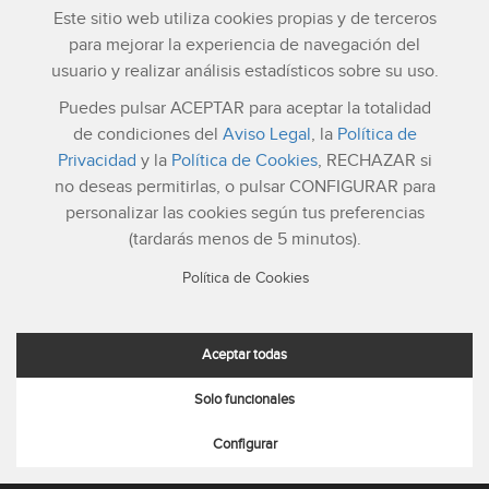
Este sitio web utiliza cookies propias y de terceros
para mejorar la experiencia de navegación del
usuario y realizar análisis estadísticos sobre su uso.
Puedes pulsar ACEPTAR para aceptar la totalidad
Atención al cliente
Lunes a Viernes: 8:30h a 20:00h (hora española)
de condiciones del
Aviso Legal
, la
Política de
Tel. 8 336 937
Privacidad
y la
Política de Cookies
, RECHAZAR si
Email: info@netelip.com
no deseas permitirlas, o pulsar CONFIGURAR para
Soporte técnico:
personalizar las cookies según tus preferencias
Mediante tickets desde el panel privado
(tardarás menos de 5 minutos).
Mapa Web
Aviso Legal
Condiciones de Uso
Política de Cookies
Política de Calidad
Política de Privacidad
Política de Seguridad
Politica de cookies
Aceptar todas
Solo funcionales
© 2026 netelip. Todos los derechos reservados | Hecho con
mucho
por el equipo de netelip
Configurar