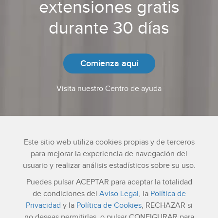
extensiones gratis
durante 30 días
Comienza aquí
Visita nuestro Centro de ayuda
Este sitio web utiliza cookies propias y de terceros
para mejorar la experiencia de navegación del
usuario y realizar análisis estadísticos sobre su uso.
Puedes pulsar ACEPTAR para aceptar la totalidad
Atención al cliente
Lunes a Viernes: 6:30h a 13:00h (horario Ciudad de México)
de condiciones del
Aviso Legal
, la
Política de
Tel. (55) 41708213
Privacidad
y la
Política de Cookies
, RECHAZAR si
Email: info@netelip.com
no deseas permitirlas, o pulsar CONFIGURAR para