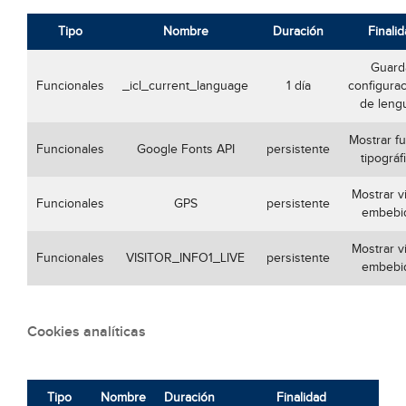
Tipo
Nombre
Duración
Finali
Guard
Funcionales
_icl_current_language
1 día
configura
de leng
Mostrar f
Funcionales
Google Fonts API
persistente
tipográf
Mostrar v
Funcionales
GPS
persistente
embebi
Mostrar v
Funcionales
VISITOR_INFO1_LIVE
persistente
embebi
Cookies analíticas
Tipo
Nombre
Duración
Finalidad